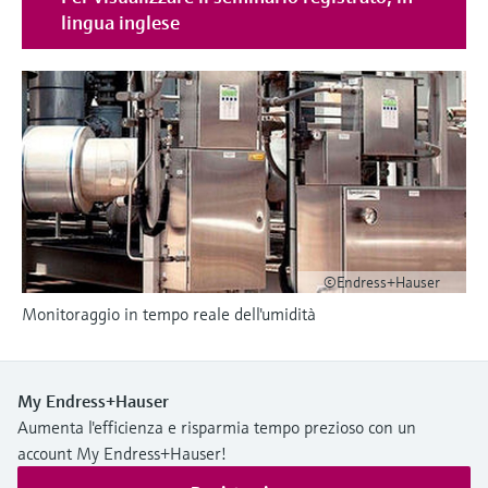
microonde
microonde
lingua inglese
dell'eccellenza operativa e dei
Accesso a Device Viewer
modelli decisionali
Memosens technology
Misura del livello tramite la misura
Trova informazioni e documentazione
specifiche sul prodotto
della pressione
Visualizza tutti
Trova i ricambi giusti
Visualizza tutti
Trova i ricambi per codice prodotto, codice
ordine o numero di serie
©Endress+Hauser
Monitoraggio in tempo reale dell'umidità
My Endress+Hauser
Aumenta l'efficienza e risparmia tempo prezioso con un
account My Endress+Hauser!