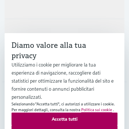
Prodotti e servizi
Industrie
Diamo valore alla tua
Supporta
privacy
Utilizziamo i cookie per migliorare la tua
La società
esperienza di navigazione, raccogliere dati
statistici per ottimizzare la funzionalità del sito e
fornire contenuti o annunci pubblicitari
personalizzati.
CHE
•
Italiano
Selezionando "Accetta tutti", ci autorizzi a utilizzare i cookie.
Per maggiori dettagli, consulta la nostra
Politica sui cookie
.
Accetta tutti
Copyright © Endress+Hauser Group Services AG
Imprint
Termini di utilizzo
Privacy Policy