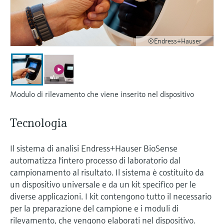
microonde
microonde
dell'eccellenza operativa e dei
Accesso a Device Viewer
modelli decisionali
Memosens technology
Misura del livello tramite la misura
Trova informazioni e documentazione
©Endress+Hauser
specifiche sul prodotto
della pressione
Visualizza tutti
Trova i ricambi giusti
Visualizza tutti
Trova i ricambi per codice prodotto, codice
ordine o numero di serie
Modulo di rilevamento che viene inserito nel dispositivo
Tecnologia
Il sistema di analisi Endress+Hauser BioSense
automatizza l'intero processo di laboratorio dal
campionamento al risultato. Il sistema è costituito da
un dispositivo universale e da un kit specifico per le
diverse applicazioni. I kit contengono tutto il necessario
per la preparazione del campione e i moduli di
rilevamento, che vengono elaborati nel dispositivo.