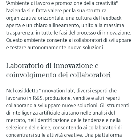
microonde
"Ambiente di lavoro e promozione della creatività",
microonde
dell'eccellenza operativa e dei
l'azienda si è fatta valere per la sua struttura
Accesso a Device Viewer
modelli decisionali
organizzativa orizzontale, una cultura del feedback
Memosens technology
Misura del livello tramite la misura
Trova informazioni e documentazione
aperta e un chiaro allineamento, unito alla massima
specifiche sul prodotto
della pressione
trasparenza, in tutte le fasi del processo di innovazione.
Visualizza tutti
Questo ambiente consente ai collaboratori di sviluppare
Trova i ricambi giusti
Visualizza tutti
e testare autonomamente nuove soluzioni.
Trova i ricambi per codice prodotto, codice
ordine o numero di serie
Laboratorio di innovazione e
coinvolgimento dei collaboratori
Nel cosiddetto "Innovation lab", diversi esperti che
lavorano in R&S, produzione, vendite e altri reparti
collaborano a sviluppare nuove soluzioni. Gli strumenti
di intelligenza artificiale aiutano nelle analisi del
mercato, nell'identificazione delle tendenze e nella
selezione delle idee, consentendo ai collaboratori di
concentrarsi sulle attività creative. Una piattaforma