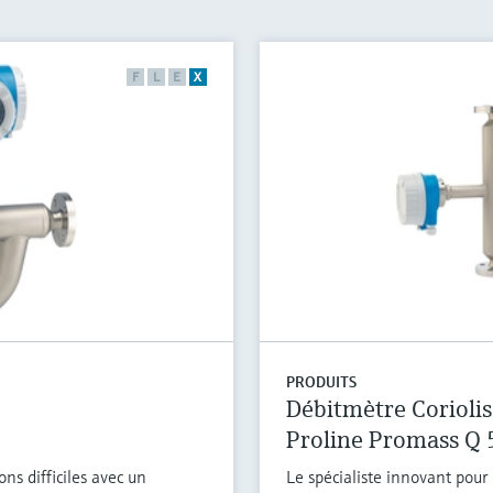
F
L
E
X
PRODUITS
Débitmètre Coriolis
Proline Promass Q
ons difficiles avec un
Le spécialiste innovant pour l