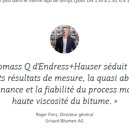
n plus dans le même laps de temps (pour DN 150 à 250, 6 à 1
romass Q d'Endress+Hauser séduit 
ts résultats de mesure, la quasi a
ance et la fiabilité du process m
haute viscosité du bitume. »
Roger Fierz, Directeur général
Grisard Bitumen AG