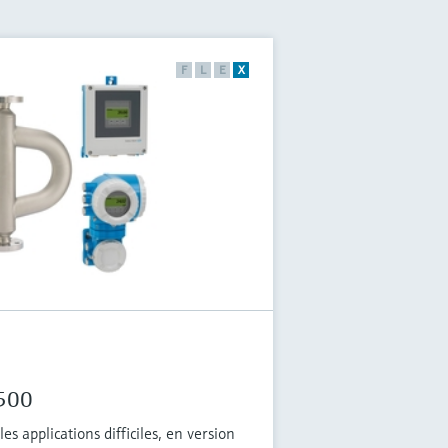
F
L
E
X
 500
es applications difficiles, en version