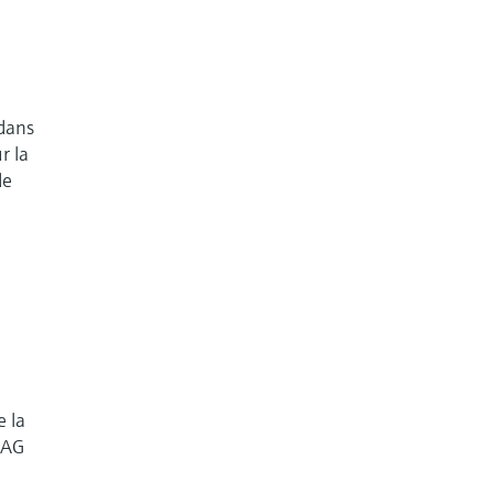
 dans
r la
de
n
e la
n AG