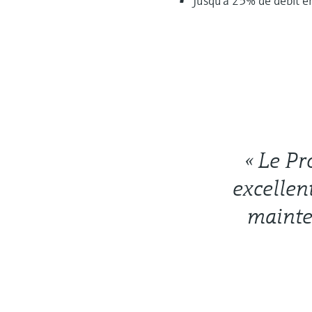
Jusqu'à 25% de débit e
« Le P
excellen
mainten