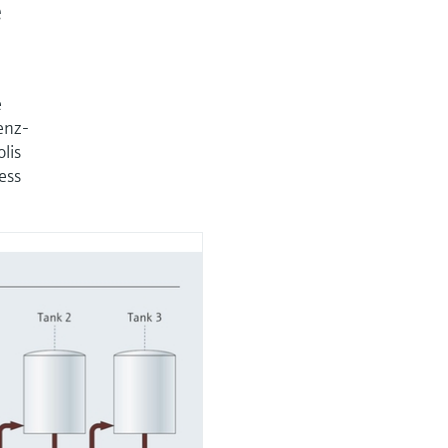
e
e
enz-
lis
ess