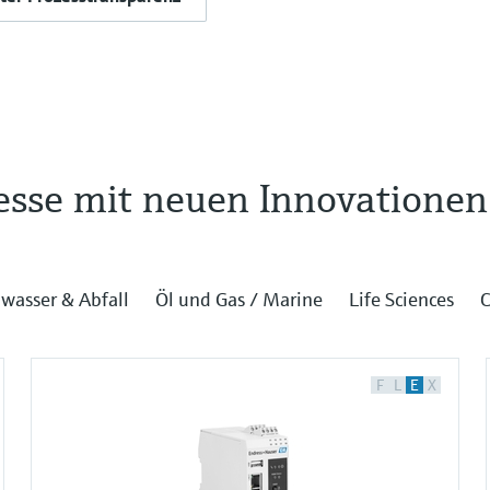
zesse mit neuen Innovationen
wasser & Abfall
Öl und Gas / Marine
Life Sciences
C
F
L
E
X