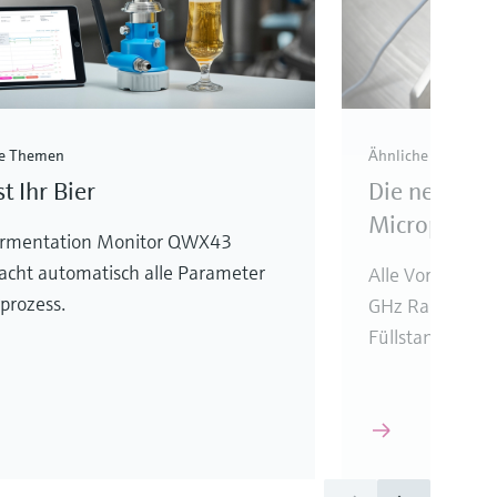
he Themen
Ähnliche Themen
st Ihr Bier
Die neue 80
Micropilot
ermentation Monitor QWX43
cht automatisch alle Parameter
Alle Vorteile d
prozess.
GHz Radarsenso
Füllstandsmess