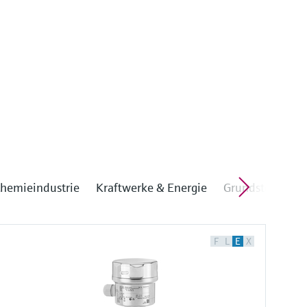
hemieindustrie
Kraftwerke & Energie
Grundstoffe, Me
F
L
E
X