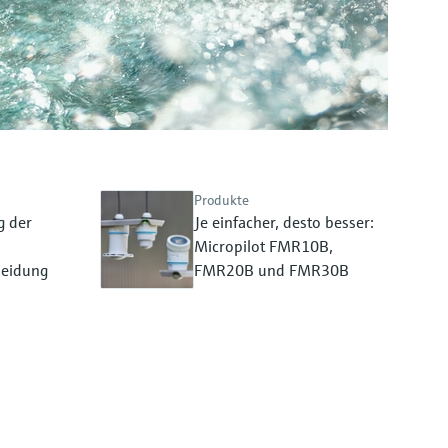
Produkte
g der
Je einfacher, desto besser:
Micropilot FMR10B,
heidung
FMR20B und FMR30B