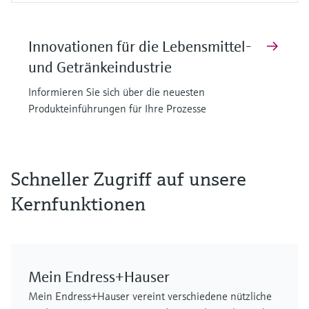
Innovationen für die Lebensmittel-
und Getränkeindustrie
Informieren Sie sich über die neuesten
Produkteinführungen für Ihre Prozesse
F
F
F
F
F
F
L
L
L
L
L
L
E
E
E
E
E
E
X
X
X
X
X
X
Schneller Zugriff auf unsere
Kernfunktionen
Mein Endress+Hauser
MCS100FT
FLOWSIC610
Cerabar PMP63B – digitaler
iTHERM SurfaceLine TM611
FLOWSIC610
GM901
Mein Endress+Hauser vereint verschiedene nützliche