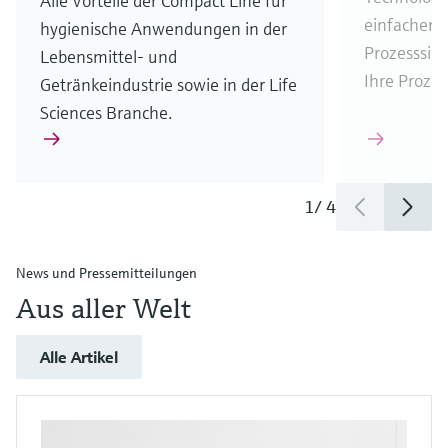
Alle Vorteile der Compact Line für
einfacher, 
hygienische Anwendungen in der
Prozesssich
Lebensmittel- und
Ihre Prozes
Getränkeindustrie sowie in der Life
Sciences Branche.
1
/
4
News und Pressemitteilungen
Aus aller Welt
Alle Artikel