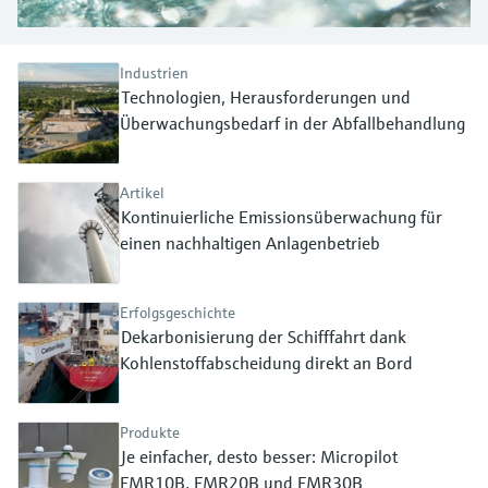
Füllstandsmessung
Analysatoren für Härte, Eisen,
Device Viewer
Aluminium & Chromat
Produktspezifische Informationen und
Füllstandsmessung Druck
Industrien
Dokumente finden
Technologien, Herausforderungen und
Prozessphotometer
Überwachungsbedarf in der Abfallbehandlung
Alle ansehen
Ersatzteilsuche
Mikrowellentransmission
Ersatzteile anhand von Produktwurzel,
Bestellcode oder Seriennummer finden
Artikel
Memosens-Technologie
Kontinuierliche Emissionsüberwachung für
einen nachhaltigen Anlagenbetrieb
Alle ansehen
Erfolgsgeschichte
Dekarbonisierung der Schifffahrt dank
Kohlenstoffabscheidung direkt an Bord
Produkte
Je einfacher, desto besser: Micropilot
FMR10B, FMR20B und FMR30B