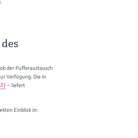
.
 des
ob der Pufferaustausch
zur Verfügung. Die in
AT)
– liefert
kten Einblick in: