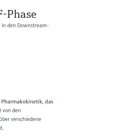
F-Phase
 in den Downstream-
e Pharmakokinetik, das
kt von den
über verschiedene
t.