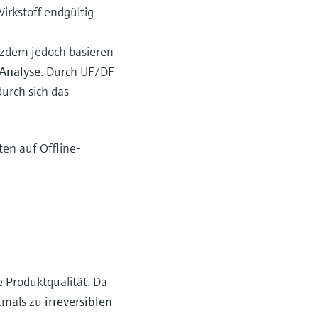
irkstoff endgültig
tzdem jedoch basieren
 Analyse
. Durch UF/DF
urch sich das
en auf Offline-
e Produktqualität. Da
ftmals zu
irreversiblen