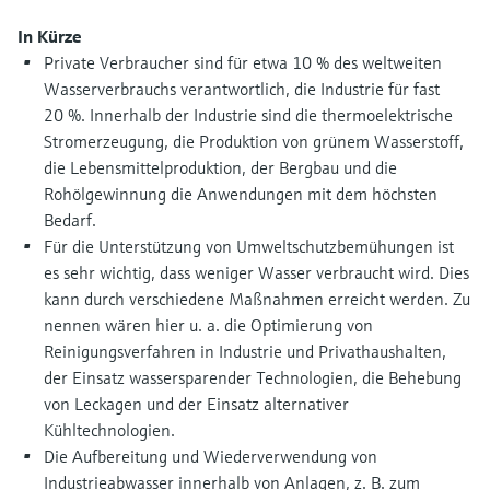
Füllstandsmessung
Analysatoren für Härte, Eisen,
In Kürze
Device Viewer
Aluminium & Chromat
Private Verbraucher sind für etwa 10 % des weltweiten
Produktspezifische Informationen und
Füllstandsmessung Druck
Dokumente finden
Wasserverbrauchs verantwortlich, die Industrie für fast
Prozessphotometer
20 %. Innerhalb der Industrie sind die thermoelektrische
Alle ansehen
Ersatzteilsuche
Stromerzeugung, die Produktion von grünem Wasserstoff,
Mikrowellentransmission
Ersatzteile anhand von Produktwurzel,
die Lebensmittelproduktion, der Bergbau und die
Bestellcode oder Seriennummer finden
Rohölgewinnung die Anwendungen mit dem höchsten
Memosens-Technologie
Bedarf.
Für die Unterstützung von Umweltschutzbemühungen ist
es sehr wichtig, dass weniger Wasser verbraucht wird. Dies
Alle ansehen
kann durch verschiedene Maßnahmen erreicht werden. Zu
nennen wären hier u. a. die Optimierung von
Reinigungsverfahren in Industrie und Privathaushalten,
der Einsatz wassersparender Technologien, die Behebung
von Leckagen und der Einsatz alternativer
Kühltechnologien.
Die Aufbereitung und Wiederverwendung von
Industrieabwasser innerhalb von Anlagen, z. B. zum