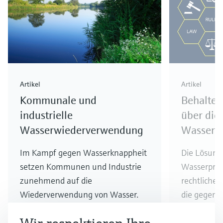
Artikel
Artikel
Kommunale und
Behalten
industrielle
über die 
Wasserwiederverwendung
Wasserw
Im Kampf gegen Wasserknappheit
Die Lösung
setzen Kommunen und Industrie
Wasserprob
zunehmend auf die
rechtliche
Wiederverwendung von Wasser.
die gegenü
Der technologische Fortschritt
Lösungen f
bildet die Grundlage für eine
Wasserwie