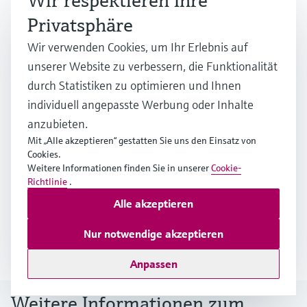
Wir respektieren Ihre
sichere und zuverlässige
aufgeschlos
Privatsphäre
Wasseraufbereitung.
Wir verwenden Cookies, um Ihr Erlebnis auf
unserer Website zu verbessern, die Funktionalität
durch Statistiken zu optimieren und Ihnen
1
/
4
individuell angepasste Werbung oder Inhalte
anzubieten.
Mit „Alle akzeptieren“ gestatten Sie uns den Einsatz von
Endnoten
Cookies.
Weitere Informationen finden Sie in unserer
Cookie-
https://blogs.worldbank.org/en/opendata/strains-
Richtlinie
.
freshwater-resources-impact-food-production-
Alle akzeptieren
water-consumption
https://www.eia.gov/todayinenergy/detail.php?
Nur notwendige akzeptieren
id=50698
Anpassen
Weitere Informationen zum