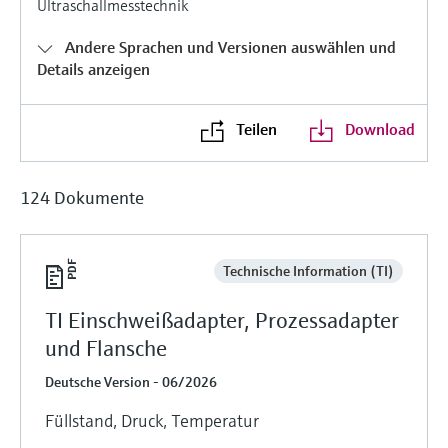
Ultraschallmesstechnik
Füllstandsmessung
Analysatoren für Härte, Eisen,
Device Viewer
Aluminium & Chromat
Andere Sprachen und Versionen auswählen und
Produktspezifische Informationen und
Füllstandsmessung Druck
Details anzeigen
Dokumente finden
Prozessphotometer
Alle ansehen
Ersatzteilsuche
Teilen
Download
Mikrowellentransmission
Ersatzteile anhand von Produktwurzel,
Bestellcode oder Seriennummer finden
124 Dokumente
Memosens-Technologie
Alle ansehen
Technische Information (TI)
TI Einschweißadapter, Prozessadapter
und Flansche
Deutsche Version - 06/2026
Füllstand, Druck, Temperatur