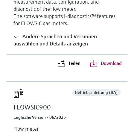
measurement data, configuration, and
Füllstandsmessung
Analysatoren für Härte, Eisen,
diagnostic of the flow meter.
Device Viewer
Aluminium & Chromat
The software supports i-diagnostics™ features
Produktspezifische Informationen und
Füllstandsmessung Druck
for FLOWSIC gas meters.
Dokumente finden
Prozessphotometer
Alle ansehen
Andere Sprachen und Versionen
Ersatzteilsuche
auswählen und Details anzeigen
Mikrowellentransmission
Ersatzteile anhand von Produktwurzel,
Bestellcode oder Seriennummer finden
Memosens-Technologie
Teilen
Download
Alle ansehen
Betriebsanleitung (BA)
FLOWSIC900
Englische Version - 06/2025
Flow meter