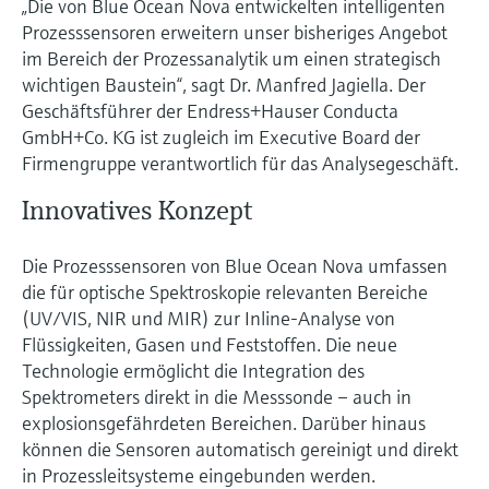
„Die von Blue Ocean Nova entwickelten intelligenten
Füllstandsmessung
Analysatoren für Härte, Eisen,
Prozesssensoren erweitern unser bisheriges Angebot
Device Viewer
Aluminium & Chromat
im Bereich der Prozessanalytik um einen strategisch
Produktspezifische Informationen und
Füllstandsmessung Druck
wichtigen Baustein“, sagt Dr. Manfred Jagiella. Der
Dokumente finden
Prozessphotometer
Geschäftsführer der Endress+Hauser Conducta
Alle ansehen
GmbH+Co. KG ist zugleich im Executive Board der
Ersatzteilsuche
Mikrowellentransmission
Firmengruppe verantwortlich für das Analysegeschäft.
Ersatzteile anhand von Produktwurzel,
Bestellcode oder Seriennummer finden
Innovatives Konzept
Memosens-Technologie
Die Prozesssensoren von Blue Ocean Nova umfassen
Alle ansehen
die für optische Spektroskopie relevanten Bereiche
(UV/VIS, NIR und MIR) zur Inline-Analyse von
Flüssigkeiten, Gasen und Feststoffen. Die neue
Technologie ermöglicht die Integration des
Spektrometers direkt in die Messsonde – auch in
explosionsgefährdeten Bereichen. Darüber hinaus
können die Sensoren automatisch gereinigt und direkt
in Prozessleitsysteme eingebunden werden.