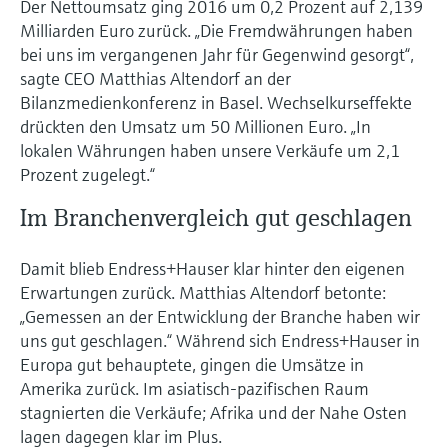
Der Nettoumsatz ging 2016 um 0,2 Prozent auf 2,139
Füllstandsmessung
Analysatoren für Härte, Eisen,
Milliarden Euro zurück. „Die Fremdwährungen haben
Device Viewer
Aluminium & Chromat
bei uns im vergangenen Jahr für Gegenwind gesorgt“,
Produktspezifische Informationen und
Füllstandsmessung Druck
sagte CEO Matthias Altendorf an der
Dokumente finden
Prozessphotometer
Bilanzmedienkonferenz in Basel. Wechselkurseffekte
Alle ansehen
drückten den Umsatz um 50 Millionen Euro. „In
Ersatzteilsuche
Mikrowellentransmission
lokalen Währungen haben unsere Verkäufe um 2,1
Ersatzteile anhand von Produktwurzel,
Prozent zugelegt.“
Bestellcode oder Seriennummer finden
Memosens-Technologie
Im Branchenvergleich gut geschlagen
Alle ansehen
Damit blieb Endress+Hauser klar hinter den eigenen
Erwartungen zurück. Matthias Altendorf betonte:
„Gemessen an der Entwicklung der Branche haben wir
uns gut geschlagen.“ Während sich Endress+Hauser in
Europa gut behauptete, gingen die Umsätze in
Amerika zurück. Im asiatisch-pazifischen Raum
stagnierten die Verkäufe; Afrika und der Nahe Osten
lagen dagegen klar im Plus.