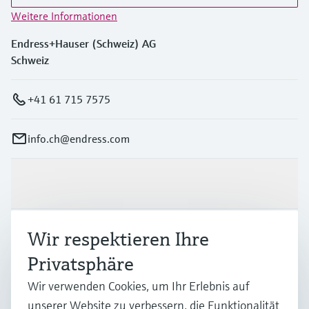
Weitere Informationen
Endress+Hauser (Schweiz) AG
Schweiz
+41 61 715 7575
info.ch@endress.com
Produkte & Dienstleistungen
Wir respektieren Ihre
Branchen
Privatsphäre
Support
Wir verwenden Cookies, um Ihr Erlebnis auf
unserer Website zu verbessern, die Funktionalität