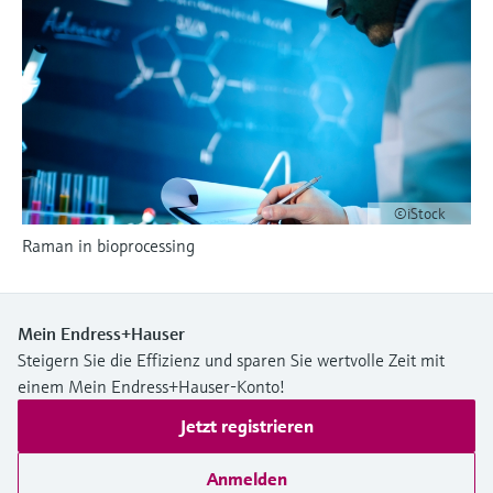
Füllstandsmessung
Analysatoren für Härte, Eisen,
Device Viewer
Aluminium & Chromat
Produktspezifische Informationen und
Füllstandsmessung Druck
Dokumente finden
Prozessphotometer
Alle ansehen
Ersatzteilsuche
Mikrowellentransmission
Ersatzteile anhand von Produktwurzel,
Bestellcode oder Seriennummer finden
©iStock
Memosens-Technologie
Raman in bioprocessing
Alle ansehen
Mein Endress+Hauser
Steigern Sie die Effizienz und sparen Sie wertvolle Zeit mit
einem Mein Endress+Hauser-Konto!
Jetzt registrieren
Anmelden