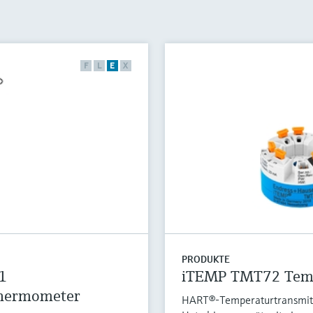
F
L
E
X
PRODUKTE
1
iTEMP TMT72 Temp
 Thermometer
HART®-Temperaturtransmitte