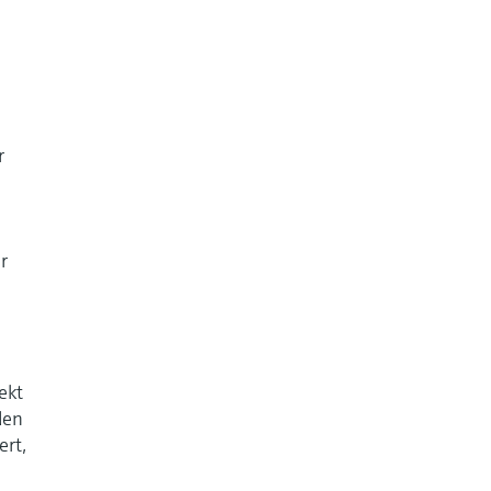
u
r
n
r
ekt
den
ert,