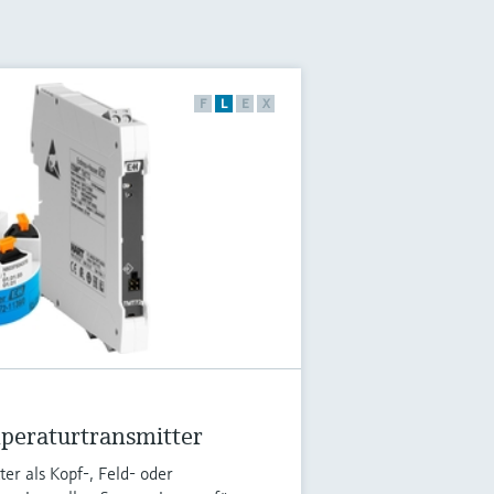
F
L
E
X
eraturtransmitter
r als Kopf-, Feld- oder