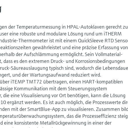
g
en der Temperaturmessung in HPAL-Autoklaven gerecht z
auser eine robuste und modulare Lösung rund um iTHERM
dustrie-Thermometer ist mit einem QuickSleeve RTD Senso
Reaktionszeiten gewährleistet und eine präzise Erfassung vo
rhalb der Aufschlämmung ermöglicht. Sein Vollmaterial-
ert, dass es den extremen Druck- und Korrosionsbedingungen
hdruck-Säureauslaugung typisch sind, wodurch die Lebensdaue
ängert, und der Wartungsaufwand reduziert wird.
d über iTEMP TMT72 übertragen, einen HART-kompatiblen
erlässige Kommunikation mit dem Steuerungssystem
r, die eine Visualisierung vor Ort benötigen, kann die Lösung
D10 ergänzt werden. Es ist auch möglich, die Prozesswerte dir
nden mit der SmartBlue-App zu visualisieren. Zusammen bil
peraturüberwachungssystem, das die Prozesseffizienz steig
nd eine konsistente Metallrückgewinnung in einer der