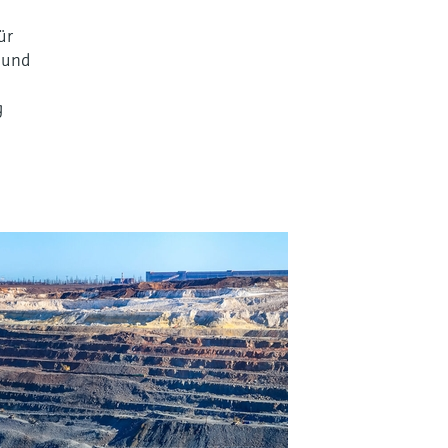
ür
 und
g